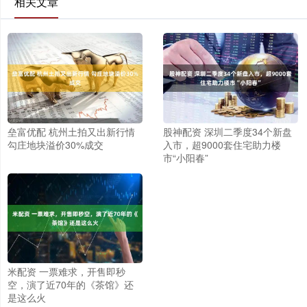
相关文章
垒富优配 杭州土拍又出新行情
股神配资 深圳二季度34个新盘
勾庄地块溢价30%成交
入市，超9000套住宅助力楼
市“小阳春”
米配资 一票难求，开售即秒
空，演了近70年的《茶馆》还
是这么火