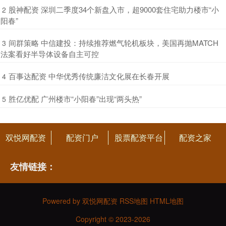
​股神配资 深圳二季度34个新盘入市，超9000套住宅助力楼市“小
2
阳春”
​间群策略 中信建投：持续推荐燃气轮机板块，美国再抛MATCH
3
法案看好半导体设备自主可控
​百事达配资 中华优秀传统廉洁文化展在长春开展
4
​胜亿优配 广州楼市“小阳春”出现“两头热”
5
双悦网配资
配资门户
股票配资平台
配资之家
友情链接：
Powered by
双悦网配资
RSS地图
HTML地图
Copyright
© 2023-2026