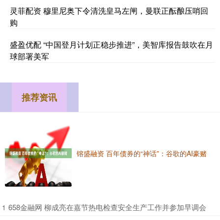
灵菲配资 穆里尼奥下令清洗皇马左闸，曼联正酝酿压哨回
购
盛盈优配 “中国登月计划正稳步推进”，美智库报告鼓吹在月
球部署美军
推荐资讯
镕盛融资 百年债券的“神话”：谷歌的AI豪赌
​658金融网 柳成亮在嘉节热电检查安全生产工作并参加早调会
1