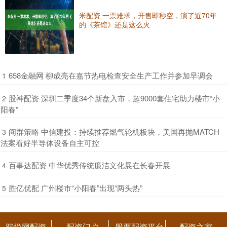
米配资 一票难求，开售即秒空，演了近70年
的《茶馆》还是这么火
​658金融网 柳成亮在嘉节热电检查安全生产工作并参加早调会
1
​股神配资 深圳二季度34个新盘入市，超9000套住宅助力楼市“小
2
阳春”
​间群策略 中信建投：持续推荐燃气轮机板块，美国再抛MATCH
3
法案看好半导体设备自主可控
​百事达配资 中华优秀传统廉洁文化展在长春开展
4
​胜亿优配 广州楼市“小阳春”出现“两头热”
5
双悦网配资
配资门户
股票配资平台
配资之家