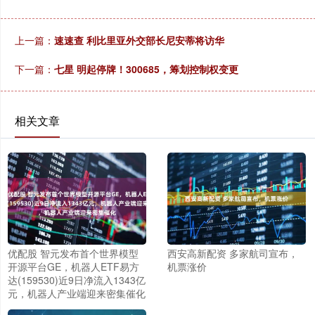
上一篇：
速速查 利比里亚外交部长尼安蒂将访华
下一篇：
七星 明起停牌！300685，筹划控制权变更
相关文章
优配股 智元发布首个世界模型
西安高新配资 多家航司宣布，
开源平台GE，机器人ETF易方
机票涨价
达(159530)近9日净流入1343亿
元，机器人产业端迎来密集催化